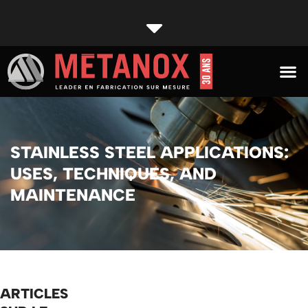
Secteur
STAINLESS STEEL APPLICATIONS:
USES, TECHNIQUES, AND
MAINTENANCE
ARTICLES