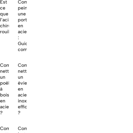
Est
Comment
ce
peindre
que
une
l’acier
porte
chirurgical
en
rouille?
acier
:
Guide
complet
Comment
Comment
nettoyer
nettoyer
un
un
poêle
évier
à
en
bois
acier
en
inoxydable
acier
efficacement
?
?
Comment
Comment