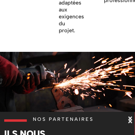
professionne
adaptées
aux
exigences
du
projet.
NOS PARTENAIRES
ILS NOUS