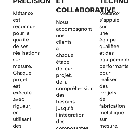
PRÉCISION
ET
TECHNO
COLLABORATIVE
Métanox
Métanox
est
s’appuie
Nous
reconnue
sur
accompagnons
pour la
une
nos
qualité
équipe
clients
de ses
qualifiée
à
réalisations
et des
chaque
sur
équipement
étape
mesure.
performants
de leur
Chaque
pour
projet,
projet
réaliser
de la
est
des
compréhension
exécuté
projets
des
avec
de
besoins
rigueur,
fabrication
jusqu’à
en
métallique
l’intégration
utilisant
sur
des
des
mesure.
composantes,