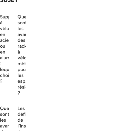
SUJET
Supports
Quels
à
sont
vélos
les
en
avantages
acier
des
ou
racks
en
à
aluminium
vélo
:
métalliques
lequel
pour
choisir
les
?
espaces
résidentiels
?
Quels
Les
sont
défis
les
de
avantages
l’installation