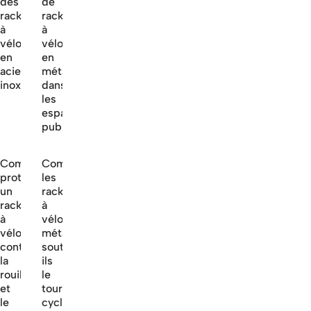
des
de
racks
racks
à
à
vélo
vélo
en
en
acier
métal
inoxydable?
dans
les
espaces
publics
Comment
Comment
protéger
les
un
racks
rack
à
à
vélo
vélo
métalliques
contre
soutiennent-
la
ils
rouille
le
et
tourisme
le
cycliste?