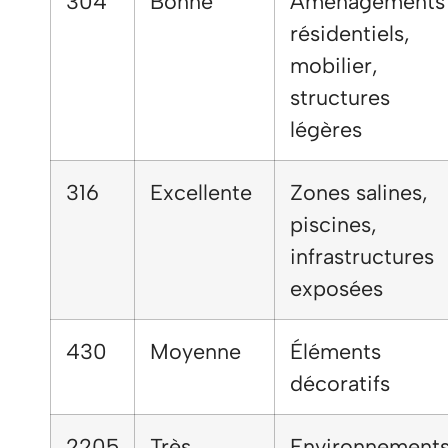
304
Bonne
Aménagements
résidentiels,
mobilier,
structures
légères
316
Excellente
Zones salines,
piscines,
infrastructures
exposées
430
Moyenne
Éléments
décoratifs
2205
Très
Environnement