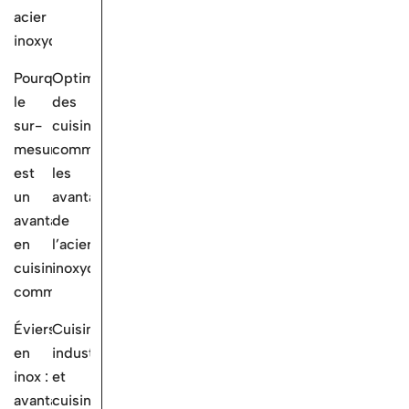
acier
inoxydable
Pourquoi
Optimisation
le
des
sur-
cuisines
mesure
commerciales:
est
les
un
avantages
avantage
de
en
l’acier
cuisine
inoxydable
commerciale
Éviers
Cuisine
en
industrielle
inox :
et
avantages
cuisines