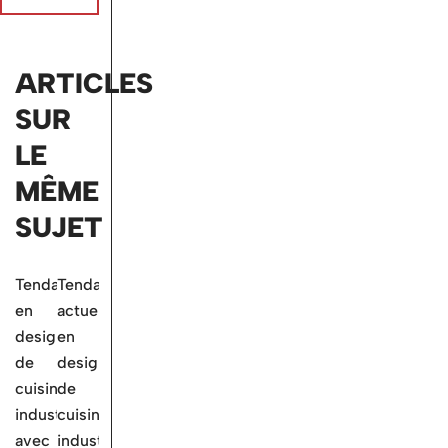
ARTICLES
SUR
LE
MÊME
SUJET
Tendances
Tendances
en
actuelles
design
en
de
design
cuisine
de
industrielle
cuisine
avec
industrielle