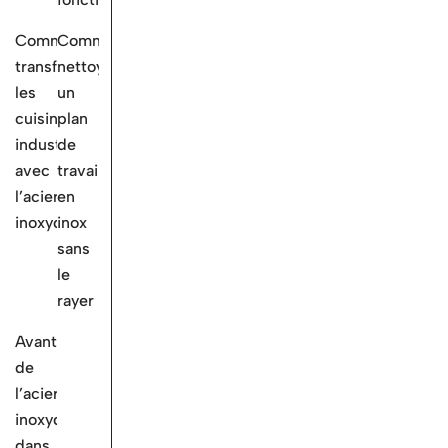
Comment
Comment
transformer
nettoyer
les
un
cuisines
plan
industrielles
de
avec
travail
l’acier
en
inoxydable?
inox
sans
le
rayer
Avantages
de
l’acier
inoxydable
dans