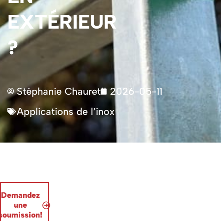
EXTÉRIEUR
?
Stéphanie Chauret
2026-05-11
Applications de l’inox
Demandez
une
soumission!