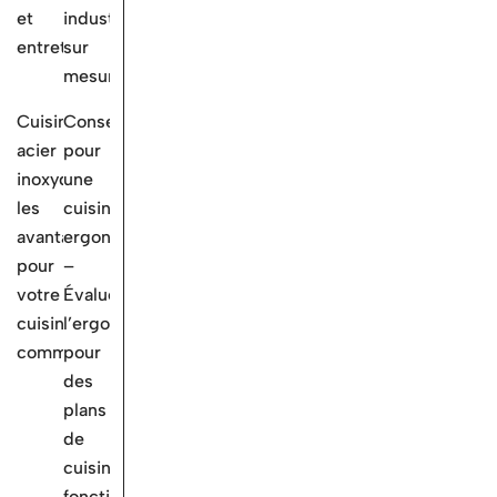
et
industrielles
entretien
sur
mesure
Cuisine
Conseils
acier
pour
inoxydable:
une
les
cuisine
avantages
ergonomique
pour
–
votre
Évaluez
cuisine
l’ergonomie
commerciale
pour
des
plans
de
cuisine
fonctionnels