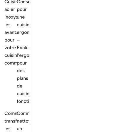
Cuisine
Conseils
acier
pour
inoxydable:
une
les
cuisine
avantages
ergonomique
pour
–
votre
Évaluez
cuisine
l’ergonomie
commerciale
pour
des
plans
de
cuisine
fonctionnels
Comment
Comment
transformer
nettoyer
les
un