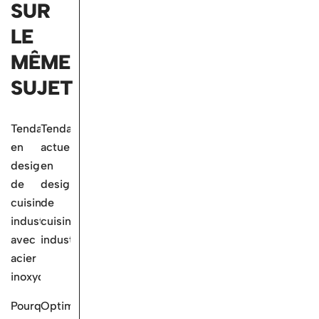
SUR
LE
MÊME
SUJET
Tendances
Tendances
en
actuelles
design
en
de
design
cuisine
de
industrielle
cuisine
avec
industrielle
acier
inoxydable
Pourquoi
Optimisation