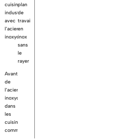
cuisines
plan
industrielles
de
avec
travail
l’acier
en
inoxydable?
inox
sans
le
rayer
Avantages
de
l’acier
inoxydable
dans
les
cuisines
commerciales