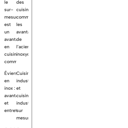
le
des
sur-
cuisines
mesure
commerciales:
est
les
un
avantages
avantage
de
en
l’acier
cuisine
inoxydable
commerciale
Éviers
Cuisine
en
industrielle
inox :
et
avantages
cuisines
et
industrielles
entretien
sur
mesure