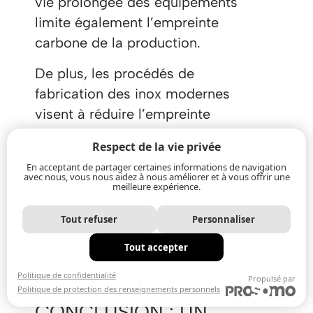
vie prolongée des équipements
limite également l’empreinte
carbone de la production.
De plus, les procédés de
fabrication des inox modernes
visent à réduire l’empreinte
énergétique et à intégrer des
Respect de la vie privée
matériaux recyclés. L’utilisation
En acceptant de partager certaines informations de navigation
d’inox s’aligne donc
avec nous, vous nous aidez à nous améliorer et à vous offrir une
meilleure expérience.
parfaitement avec les objectifs
de durabilité et les certifications
Tout refuser
Personnaliser
environnementales comme ISO
Tout accepter
14001.
Politique de confidentialité
Propulsé par
Politique de protection des renseignements personnels
CONCLUSION : UN