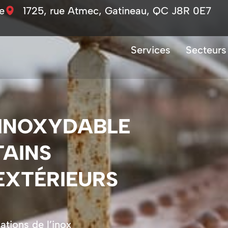
e
1725, rue Atmec, Gatineau, QC J8R 0E7
Services
Secteurs 
 INOXYDABLE
TAINS
EXTÉRIEURS
ations de l’inox