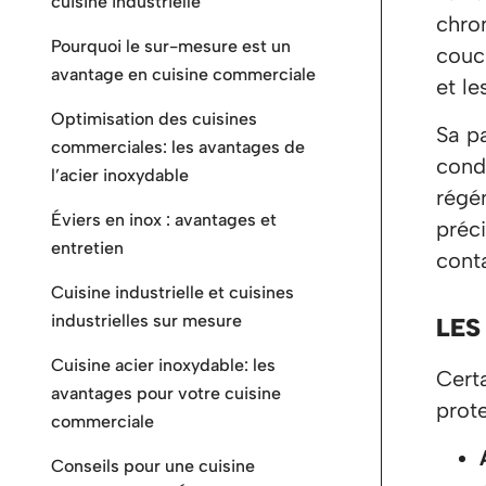
cuisine industrielle
chro
Pourquoi le sur-mesure est un
couc
avantage en cuisine commerciale
et le
Optimisation des cuisines
Sa p
commerciales: les avantages de
condi
l’acier inoxydable
régén
Éviers en inox : avantages et
préci
entretien
cont
Cuisine industrielle et cuisines
industrielles sur mesure
LES
Cuisine acier inoxydable: les
Cert
avantages pour votre cuisine
prote
commerciale
Conseils pour une cuisine