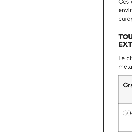
Ces c
envi
euro
TOU
EXT
Le c
métal
Gr
30