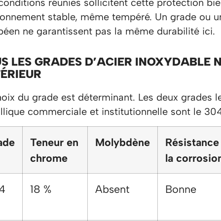
onditions réunies sollicitent cette protection b
ronnement stable, même tempéré. Un grade ou une
péen ne garantissent pas la même durabilité ici.
S LES GRADES D’ACIER INOXYDABLE N
ÉRIEUR
hoix du grade est déterminant. Les deux grades le
lique commerciale et institutionnelle sont le 304
ade
Teneur en
Molybdène
Résistance
chrome
la corrosio
4
18 %
Absent
Bonne