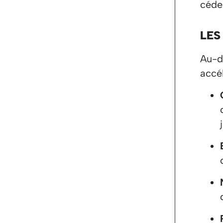
céde
LES
Au-d
accél