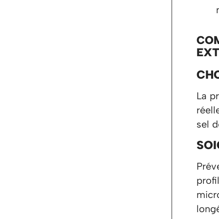
COM
EXT
CHO
La p
réel
sel d
SOI
Prév
profi
micr
longé