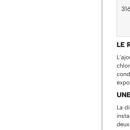
31
LE 
L’aj
chlor
cond
expo
UNE
La di
inst
deux