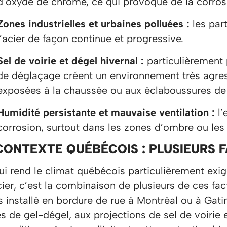
d’oxyde de chrome, ce qui provoque de la corrosi
Zones industrielles et urbaines polluées :
les par
l’acier de façon continue et progressive.
Sel de voirie et dégel hivernal :
particulièrement 
de déglaçage créent un environnement très agressi
exposées à la chaussée ou aux éclaboussures de 
Humidité persistante et mauvaise ventilation :
l’
corrosion, surtout dans les zones d’ombre ou le
CONTEXTE QUÉBÉCOIS : PLUSIEURS
i rend le climat québécois particulièrement exige
cier, c’est la combinaison de plusieurs de ces f
s installé en bordure de rue à Montréal ou à Gat
s de gel-dégel, aux projections de sel de voirie