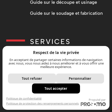
Guide sur le découpe et usinage
Guide sur le soudage et fabrication
SERVICES
Respect de la vie privée
Conception
En acceptant de partager certaines informations de navigation
avec nous, vous nous aidez à nous améliorer et à vous offrir une
Fabrication
meilleure expérience.
Innovation
Tout refuser
Personnaliser
Installation
Tout accepter
Politique de confidentialité
Prototypes
Propulsé par
Politique de protection des renseignements personnels