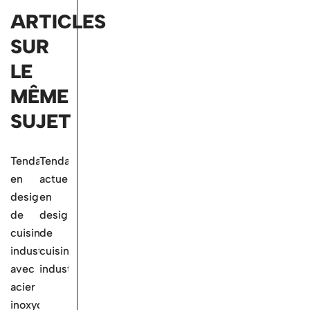
ARTICLES
SUR
LE
MÊME
SUJET
Tendances
Tendances
en
actuelles
design
en
de
design
cuisine
de
industrielle
cuisine
avec
industrielle
acier
inoxydable