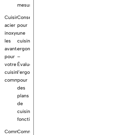
mesure
Cuisine
Conseils
acier
pour
inoxydable:
une
les
cuisine
avantages
ergonomique
pour
–
votre
Évaluez
cuisine
l’ergonomie
commerciale
pour
des
plans
de
cuisine
fonctionnels
Comment
Comment