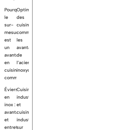
Pourquoi
Optimisation
le
des
sur-
cuisines
mesure
commerciales:
est
les
un
avantages
avantage
de
en
l’acier
cuisine
inoxydable
commerciale
Éviers
Cuisine
en
industrielle
inox :
et
avantages
cuisines
et
industrielles
entretien
sur