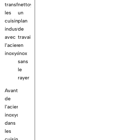
transformer
nettoyer
les
un
cuisines
plan
industrielles
de
avec
travail
l’acier
en
inoxydable?
inox
sans
le
rayer
Avantages
de
l’acier
inoxydable
dans
les
cuisines