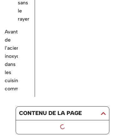
sans
le
rayer
Avantages
de
l’acier
inoxydable
dans
les
cuisines
commerciales
CONTENU DE LA PAGE