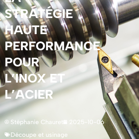
STRATÉGIE
HAUTE
PERFORMANCE
POUR
L’INOX ET
L’ACIER
Stéphanie Chauret
2025-10-06
Découpe et usinage