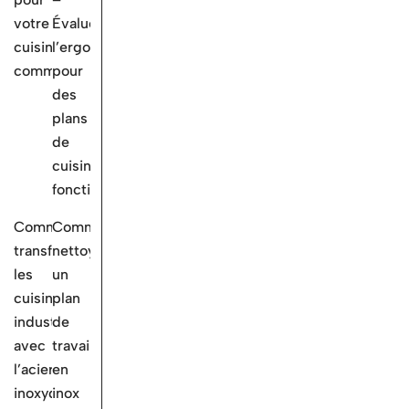
votre
Évaluez
cuisine
l’ergonomie
commerciale
pour
des
plans
de
cuisine
fonctionnels
Comment
Comment
transformer
nettoyer
les
un
cuisines
plan
industrielles
de
avec
travail
l’acier
en
inoxydable?
inox