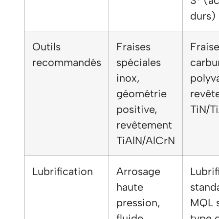
3° (ac
durs)
Outils
Fraises
Frais
recommandés
spéciales
carbu
inox,
polyv
géométrie
revêt
positive,
TiN/T
revêtement
TiAlN/AlCrN
Lubrification
Arrosage
Lubrif
haute
stand
pression,
MQL s
fluide
type d