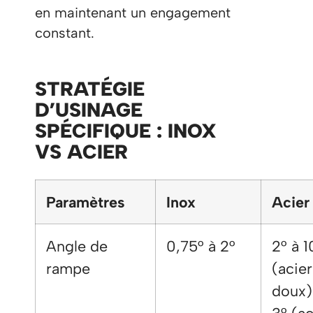
en maintenant un engagement
constant.
STRATÉGIE
D’USINAGE
SPÉCIFIQUE : INOX
VS ACIER
Paramètres
Inox
Acier
Angle de
0,75° à 2°
2° à 1
rampe
(acier
doux) 