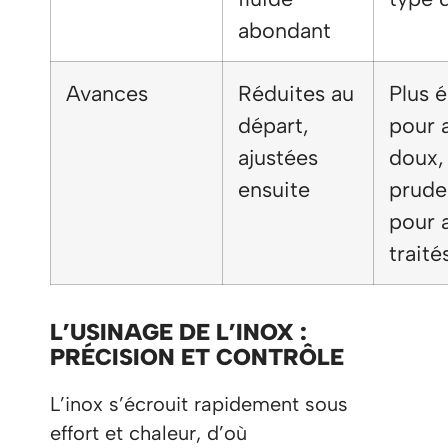
abondant
Avances
Réduites au
Plus 
départ,
pour 
ajustées
doux,
ensuite
prude
pour 
traité
L’USINAGE DE L’INOX :
PRÉCISION ET CONTRÔLE
L’inox s’écrouit rapidement sous
effort et chaleur, d’où