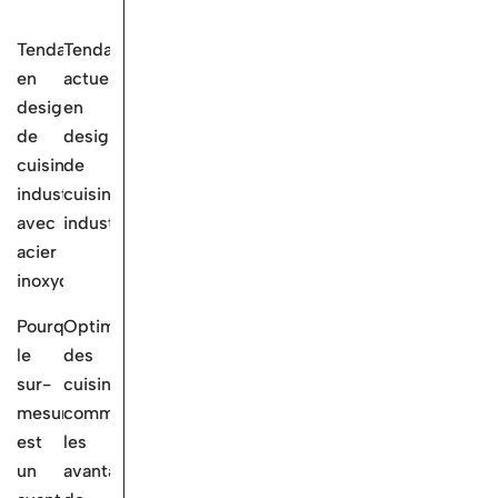
Tendances
Tendances
en
actuelles
design
en
de
design
cuisine
de
industrielle
cuisine
avec
industrielle
acier
inoxydable
Pourquoi
Optimisation
le
des
sur-
cuisines
mesure
commerciales:
est
les
un
avantages