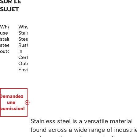
SUR LE
SUJET
Why
Why
use
Stainless
stainless
Steel
steel
Rusts
outdoors?
in
Certain
Outdoor
Environments
Demandez
une
soumission!
Stainless steel is a versatile material
found across a wide range of industri