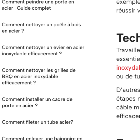
exemple,
Comment peindre une porte en
acier : Guide complet
réussir 
Comment nettoyer un poêle à bois
en acier ?
Tec
Comment nettoyer un évier en acier
Travaill
inoxydable efficacement ?
essenti
inoxyda
Comment nettoyer les grilles de
ou de tu
BBQ en acier inoxydable
efficacement ?
D’autre
étapes 
Comment installer un cadre de
porte en acier ?
câble mé
efficace
Comment fileter un tube acier?
Comment enlever une baignoire en