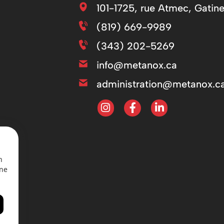
101-1725, rue Atmec, Gati
(819) 669-9989
(343) 202-5269
info@metanox.ca
administration@metanox.c
n
une