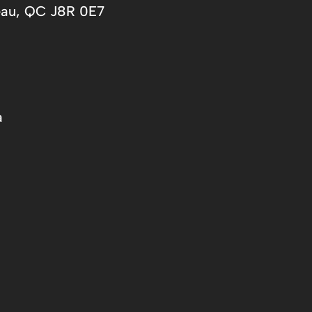
neau, QC J8R 0E7
a