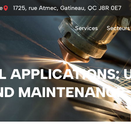
e
1725, rue Atmec, Gatineau, QC J8R 0E7
Services
Secteurs 
L APPLICATIONS: 
ND MAINTENANCE