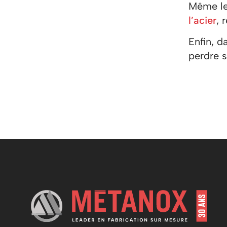
Même le
l’acier
, 
Enfin, d
perdre s