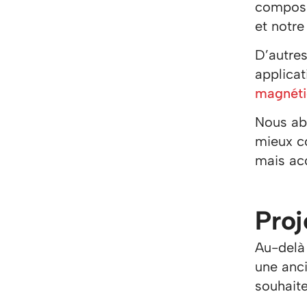
composi
et notre
D’autre
applicat
magnét
Nous ab
mieux c
mais acc
Proj
Au-delà
une anc
souhait