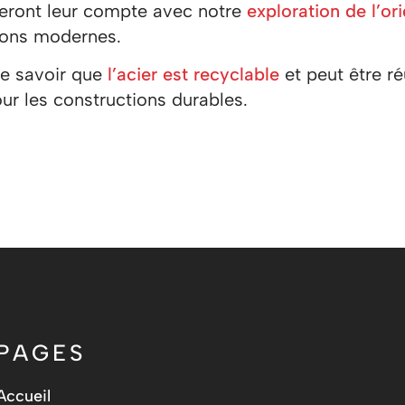
veront leur compte avec notre
exploration de l’or
tions modernes.
de savoir que
l’acier est recyclable
et peut être ré
our les constructions durables.
PAGES
Accueil